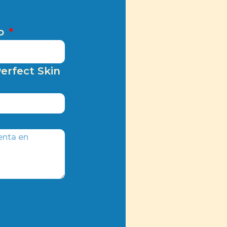
no
erfect Skin