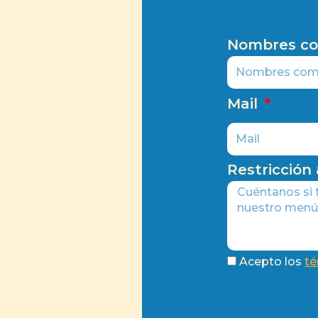
Nombres c
Mail
Restricción
Acepto los
té