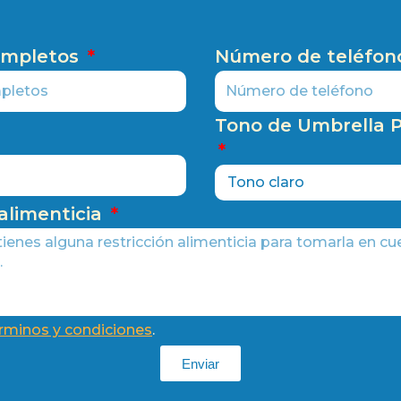
ompletos
Número de teléfo
Tono de Umbrella P
 alimenticia
rminos y condiciones
.
Enviar