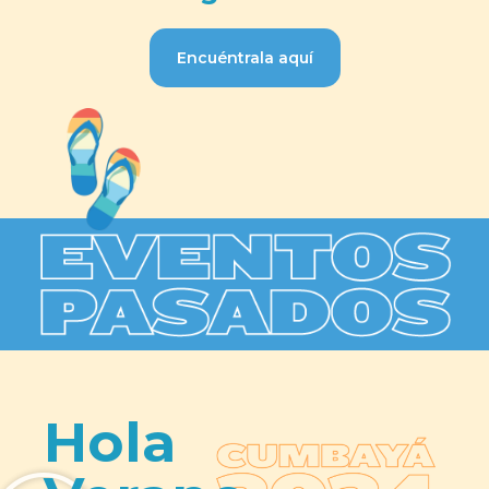
Encuéntrala aquí
Hola