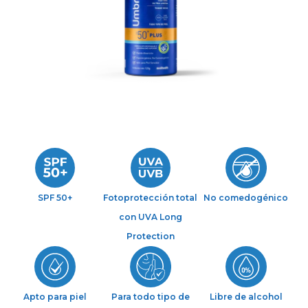
SPF 50+
Fotoprotección total
No comedogénico
con UVA Long
Protection​
Apto para piel
Para todo tipo de
Libre de alcohol