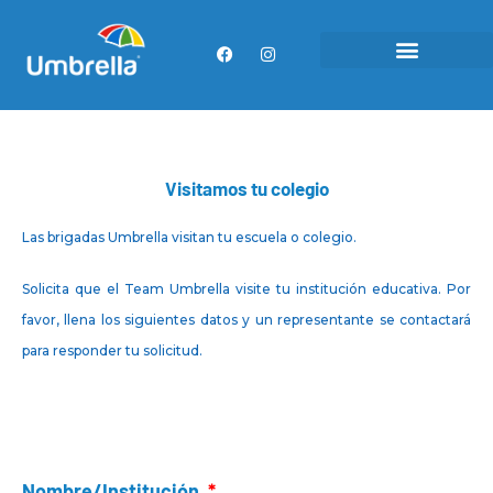
Ir
al
F
I
a
n
contenido
c
s
e
t
b
a
o
g
o
r
k
a
m
Visitamos tu colegio
Las brigadas Umbrella visitan tu escuela o colegio.
Solicita que el Team Umbrella visite tu institución educativa. Por
favor, llena los siguientes datos y un representante se contactará
para responder tu solicitud.
Nombre/Institución