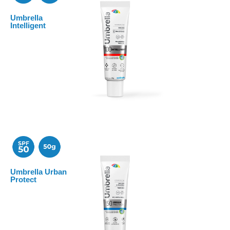
Umbrella
Umbrella Perfect Skin
Intelligent
Emulsión satinada que corrige imperfecciones y unifica el color de la
piel, dejándola con un acabado natural.
Conoce más
Umbrella Urban
Umbrella Intelligent
Protect
Emulsión ligera que previene la aparicion de arrugas y manchas.
Conoce más