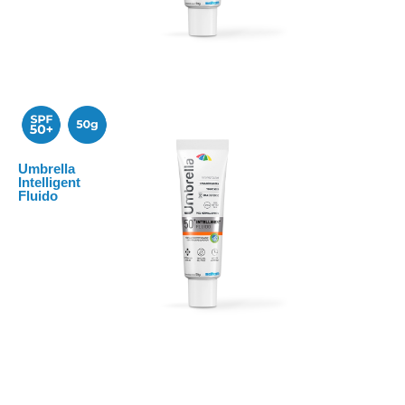
Umbrella
Umbrella Urban
Intelligent
Fluido
Emulsión ultraligera que previene la aparición de arrugas
y manchas.
Conoce más